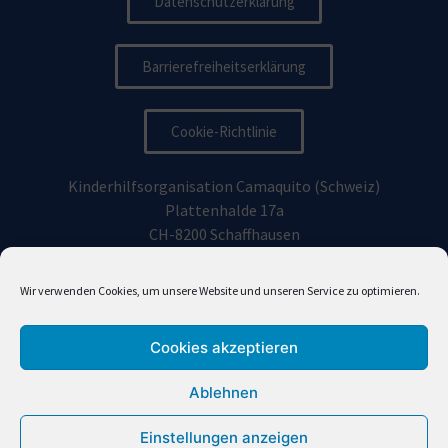
Datenschutzerklärung
Barrierefreiheitserklärung
Cookie-Richtlinie
Kinderhilfsorganisation Camaquito (Schweiz)
Plattenhalde 17a
CH-8200 Schaffhausen
Kinderhilfsorganisation Camaquito Deutschland e.V.
Wir verwenden Cookies, um unsere Website und unseren Service zu optimieren.
Vorhoelzerstraße 19, 81477
München
Cookies akzeptieren
info@camaquito.org
Ablehnen
Einstellungen anzeigen